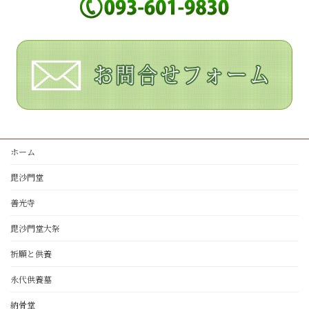
ホーム
毘沙門堂
善光寺
毘沙門堂大祭
祈願と供養
永代供養墓
納骨堂