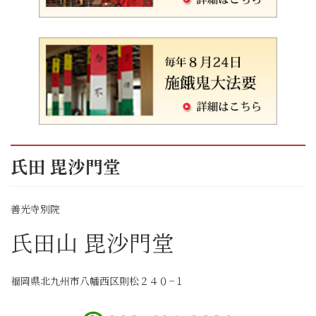
氏田 毘沙門堂
善光寺別院
氏田山 毘沙門堂
福岡県北九州市八幡西区則松２４０−１