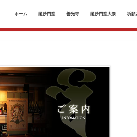
ホーム
毘沙門堂
善光寺
毘沙門堂大祭
祈願