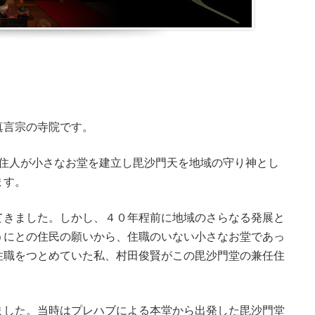
真言宗の寺院です。
む住人が小さなお堂を建立し毘沙門天を地域の守り神とし
ます。
てきました。しかし、４０年程前に地域のさらなる発展と
うにとの住民の願いから、住職のいない小さなお堂であっ
住職をつとめていた私、村田俊賢がこの毘沙門堂の兼任住
ました。当時はプレハブによる本堂から出発した毘沙門堂