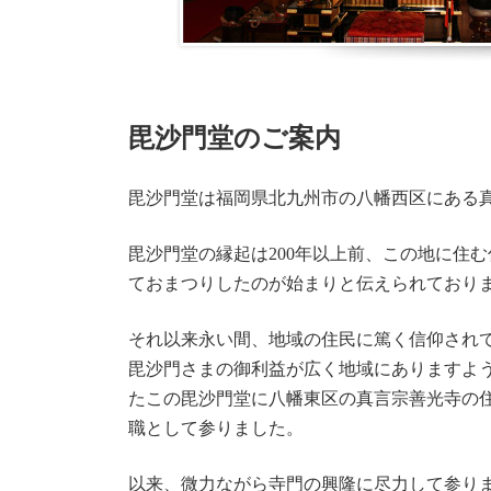
毘沙門堂のご案内
毘沙門堂は福岡県北九州市の八幡西区にある
毘沙門堂の縁起は200年以上前、この地に住
ておまつりしたのが始まりと伝えられており
それ以来永い間、地域の住民に篤く信仰され
毘沙門さまの御利益が広く地域にありますよ
たこの毘沙門堂に八幡東区の真言宗善光寺の
職として参りました。
以来、微力ながら寺門の興隆に尽力して参り