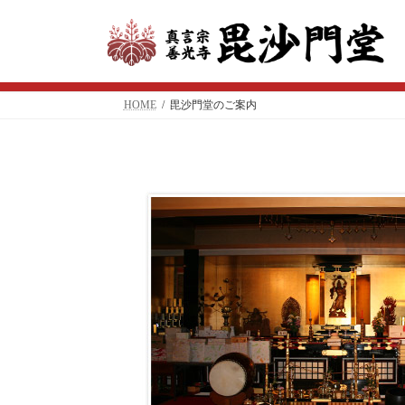
コ
ナ
ン
ビ
テ
ゲ
ン
ー
ツ
シ
へ
ョ
HOME
毘沙門堂のご案内
ス
ン
キ
に
ッ
移
プ
動