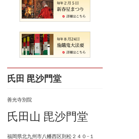
氏田 毘沙門堂
善光寺別院
氏田山 毘沙門堂
福岡県北九州市八幡西区則松２４０−１